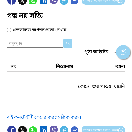
আপনার মতামত প্রদান করুন
গল্প নয় সত্যি
এডভান্সড অপশনগুলো দেখান
পৃষ্ঠা আইটেম
নং
শিরোনাম
ব্যানার 
কোনো তথ্য পাওয়া যায়নি।
এই কনটেন্টটি শেয়ার করতে ক্লিক করুন
আপনার মতামত প্রদান করুন